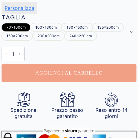
Personalizza
TAGLIA
70x100cm
100x130cm
130x150cm
135x200cm
150x200cm
200x200cm
240x220 cm
Coperta
Personalizzata
con
Scritta
quantità
AGGIUNGI AL CARRELLO
Spedizione
Prezzo basso
Reso entro 14
gratuita
garantito
giorni