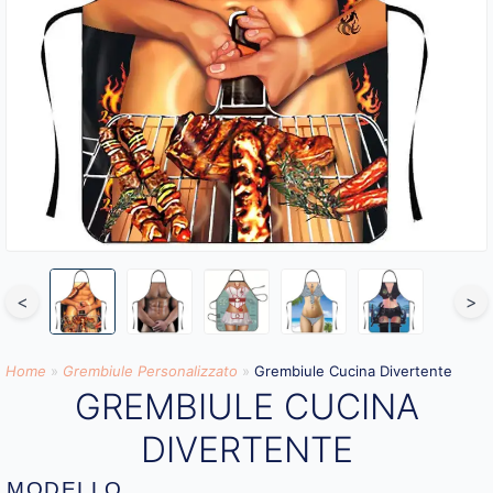
<
>
Home
»
Grembiule Personalizzato
»
Grembiule Cucina Divertente
GREMBIULE CUCINA
DIVERTENTE
MODELLO