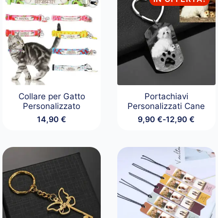
Collare per Gatto
Portachiavi
Personalizzato
Personalizzati Cane
14,90
€
9,90
€
-
12,90
€
Fascia
di
prezzo:
da
9,90 €
a
12,90 €