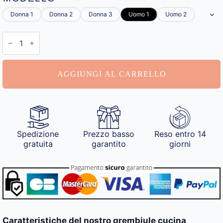
Donna 1
Donna 2
Donna 3
Uomo 1
Uomo 2
Grembiule
Cucina
Divertente
quantità
AGGIUNGI AL CARRELLO
Spedizione
Prezzo basso
Reso entro 14
gratuita
garantito
giorni
Caratteristiche del nostro grembiule cucina