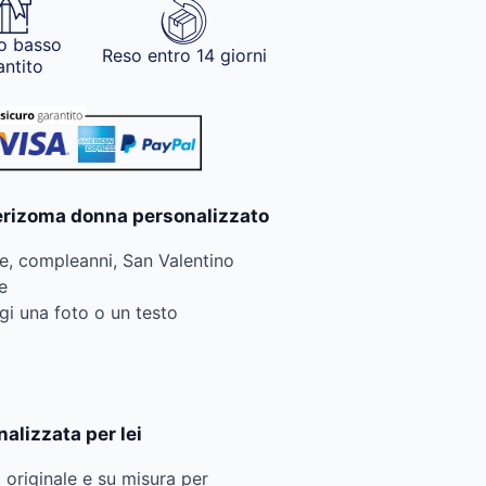
o basso
Reso entro 14 giorni
antito
perizoma donna personalizzato
te, compleanni, San Valentino
e
gi una foto o un testo
alizzata per lei
o originale e su misura per