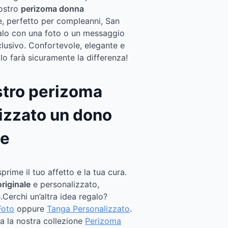
nostro
perizoma donna
le, perfetto per compleanni, San
zalo con una foto o un messaggio
lusivo. Confortevole, elegante e
alo farà sicuramente la differenza!
ostro perizoma
izzato un dono
le
rime il tuo affetto e la tua cura.
originale
e personalizzato,
.Cerchi un’altra idea regalo?
Foto
oppure
Tanga Personalizzato
.
ta la nostra collezione
Perizoma