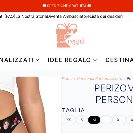
🚚 SPEDIZIONE GRATUITA 🚚
ti (FAQ)
La Nostra Storia
Diventa Ambasciatore
Lista dei desideri
NALIZZATI
IDEE REGALO
DESTIN
Home
»
Perizoma Personalizzato
»
Per
PERIZO
PERSON
TAGLIA
XS
S
M
L
XL