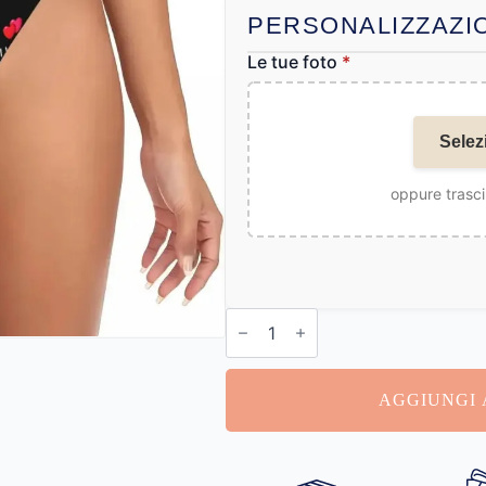
PERSONALIZZAZI
Le tue foto
*
Selez
oppure trasci
Perizoma
Donna
Personalizzato
quantità
AGGIUNGI 