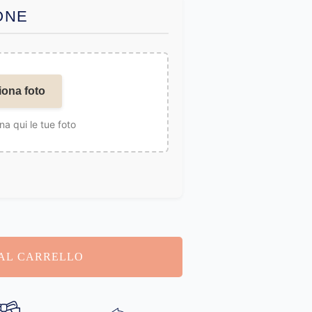
ONE
iona foto
na qui le tue foto
AL CARRELLO