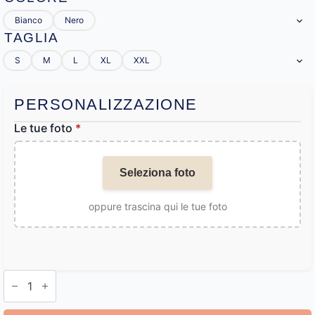
Bianco
Nero
TAGLIA
S
M
L
XL
XXL
PERSONALIZZAZIONE
Le tue foto
*
Seleziona foto
oppure trascina qui le tue foto
Mutande
con
Foto
Stampata