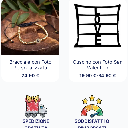
Bracciale con Foto
Cuscino con Foto San
Personalizzata
Valentino
24,90
€
19,90
€
-
34,90
€
Fascia
di
prezzo:
da
19,90 €
a
34,90 €
SPEDIZIONE
SODDISFATTI O