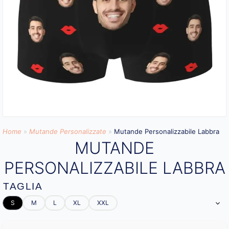
Home
»
Mutande Personalizzate
»
Mutande Personalizzabile Labbra
MUTANDE
PERSONALIZZABILE LABBRA
TAGLIA
S
M
L
XL
XXL