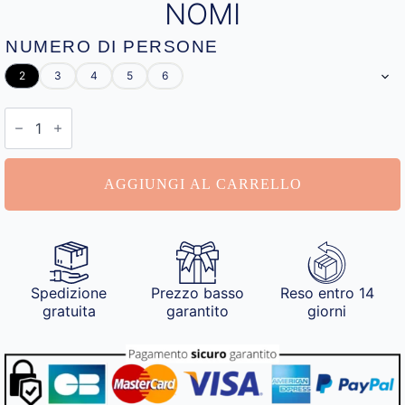
NOMI
NUMERO DI PERSONE
2
3
4
5
6
Palle
di
Natale
Personalizzate
con
AGGIUNGI AL CARRELLO
Nomi
quantità
Spedizione
Prezzo basso
Reso entro 14
gratuita
garantito
giorni