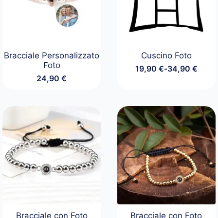
Bracciale Personalizzato
Cuscino Foto
Foto
19,90
€
-
34,90
€
Fascia
24,90
€
di
prezzo:
da
19,90 €
a
34,90 €
Bracciale con Foto
Bracciale con Foto