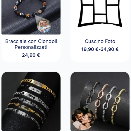
Bracciale con Ciondoli
Cuscino Foto
Personalizzati
19,90
€
-
34,90
€
Fascia
24,90
€
di
prezzo:
da
19,90 €
a
34,90 €