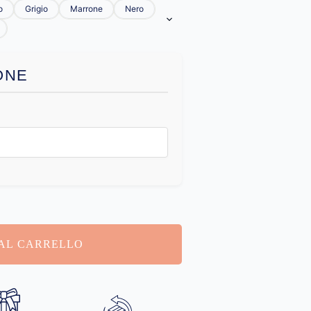
o
Grigio
Marrone
Nero
ONE
AL CARRELLO