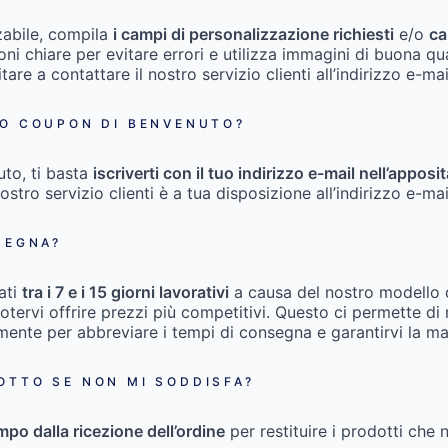
zabile, compila
i campi di personalizzazione richiesti
e/o
ca
zioni chiare per evitare errori e utilizza immagini di buona qu
itare a contattare il nostro servizio clienti all’indirizzo e-ma
IO COUPON DI BENVENUTO?
uto, ti basta
iscriverti con il tuo indirizzo e-mail nell’appo
nostro servizio clienti è a tua disposizione all’indirizzo e-ma
SEGNA?
ati
tra i 7 e i 15 giorni lavorativi
a causa del nostro modello
ervi offrire prezzi più competitivi. Questo ci permette di ri
emente per abbreviare i tempi di consegna e garantirvi la m
OTTO SE NON MI SODDISFA?
empo dalla ricezione dell’ordine
per restituire i prodotti che