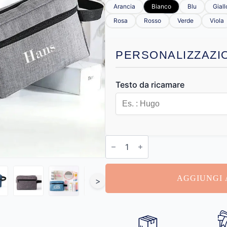
Arancia
Bianco
Blu
Giall
Rosa
Rosso
Verde
Viola
PERSONALIZZAZI
Testo da ricamare
Beauty
Case
Uomo
Personalizzati
quantità
AGGIUNGI 
>