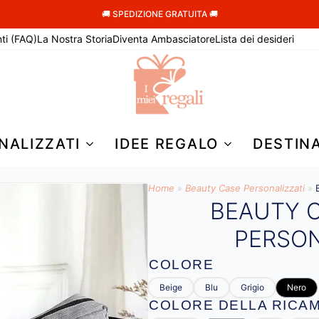
🚚 SPEDIZIONE GRATUITA 🚚
ti (FAQ)
La Nostra Storia
Diventa Ambasciatore
Lista dei desideri
NALIZZATI
IDEE REGALO
DESTIN
Home
»
Beauty Case Personalizzati
»
BEAUTY 
PERSON
COLORE
Beige
Blu
Grigio
Nero
COLORE DELLA RICA