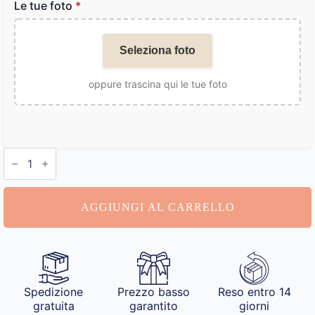
Le tue foto
*
Seleziona foto
oppure trascina qui le tue foto
Portafoglio
con
Foto
quantità
AGGIUNGI AL CARRELLO
Spedizione
Prezzo basso
Reso entro 14
gratuita
garantito
giorni