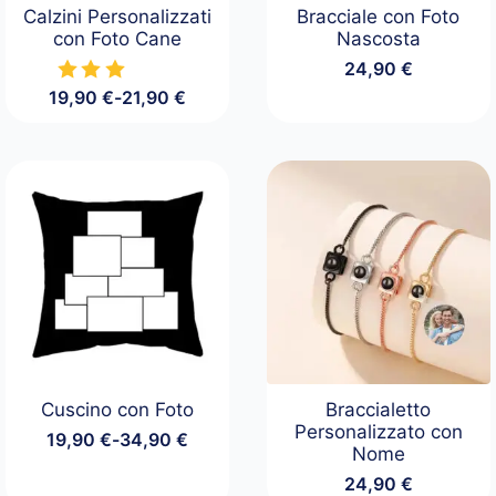
Calzini Personalizzati
Bracciale con Foto
con Foto Cane
Nascosta
24,90
€
19,90
€
-
21,90
€
Fascia
di
prezzo:
da
19,90 €
a
21,90 €
Cuscino con Foto
Braccialetto
Personalizzato con
19,90
€
-
34,90
€
Fascia
Nome
di
24,90
€
prezzo: