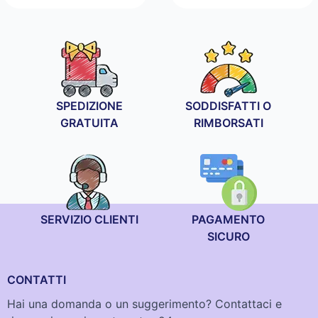
da
19,90 €
a
34,90 €
SPEDIZIONE
SODDISFATTI O
GRATUITA
RIMBORSATI
SERVIZIO CLIENTI
PAGAMENTO
SICURO
CONTATTI
Hai una domanda o un suggerimento? Contattaci e