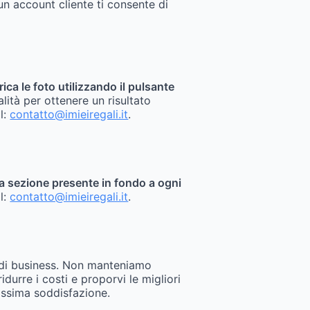
un account cliente ti consente di
rica le foto utilizzando il pulsante
alità per ottenere un risultato
il:
contatto@imieiregali.it
.
sita sezione presente in fondo a ogni
il:
contatto@imieiregali.it
.
 di business. Non manteniamo
durre i costi e proporvi le migliori
assima soddisfazione.