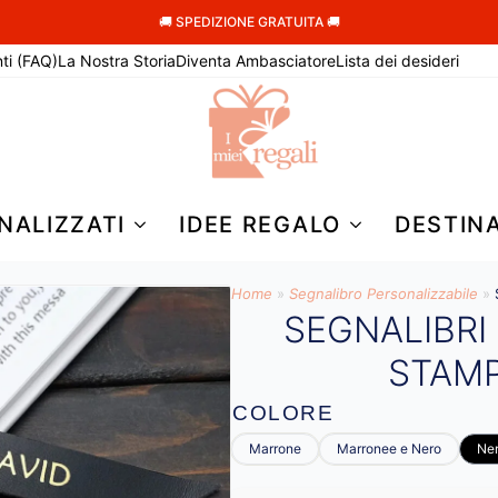
🚚 SPEDIZIONE GRATUITA 🚚
ti (FAQ)
La Nostra Storia
Diventa Ambasciatore
Lista dei desideri
NALIZZATI
IDEE REGALO
DESTIN
Home
»
Segnalibro Personalizzabile
»
SEGNALIBRI
STAM
COLORE
Marrone
Marronee e Nero
Ne