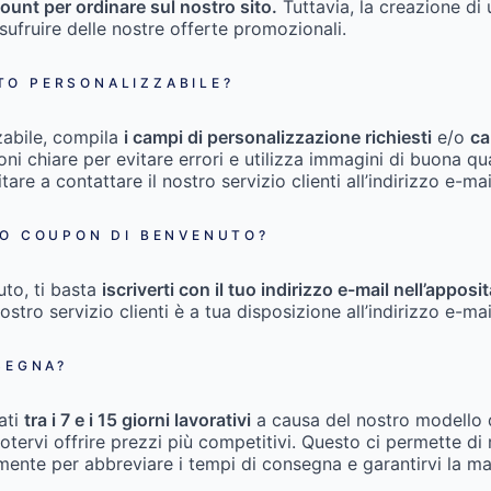
ount per ordinare sul nostro sito.
Tuttavia, la creazione di 
usufruire delle nostre offerte promozionali.
TO PERSONALIZZABILE?
zabile, compila
i campi di personalizzazione richiesti
e/o
ca
zioni chiare per evitare errori e utilizza immagini di buona qu
itare a contattare il nostro servizio clienti all’indirizzo e-ma
IO COUPON DI BENVENUTO?
uto, ti basta
iscriverti con il tuo indirizzo e-mail nell’appo
nostro servizio clienti è a tua disposizione all’indirizzo e-ma
SEGNA?
ati
tra i 7 e i 15 giorni lavorativi
a causa del nostro modello
ervi offrire prezzi più competitivi. Questo ci permette di ri
emente per abbreviare i tempi di consegna e garantirvi la m