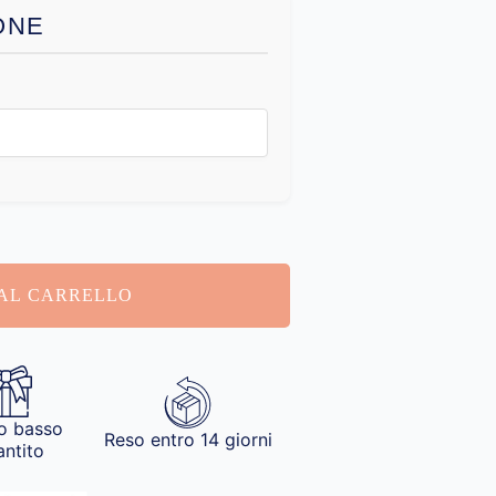
ONE
AL CARRELLO
o basso
Reso entro 14 giorni
antito