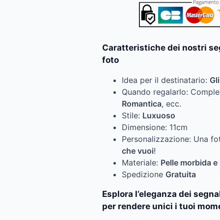
Caratteristiche dei nostri se
foto
Idea per il destinatario:
Gl
Quando regalarlo: Compl
Romantica
, ecc.
Stile:
Luxuoso
Dimensione: 11cm
Personalizzazione: Una f
che vuoi
!
Materiale:
Pelle morbida e
Spedizione
Gratuita
Esplora l’eleganza dei segnal
per rendere unici i tuoi mome