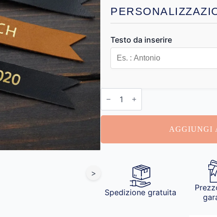
PERSONALIZZAZI
Testo da inserire
Segnalibri
in
Pelle
con
Stampa
AGGIUNGI 
Foto
quantità
>
Prezz
Spedizione gratuita
gar