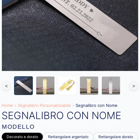
<
>
Home
»
Segnalibro Personalizzabile
»
Segnalibro con Nome
SEGNALIBRO CON NOME
MODELLO
Decorato e dorato
Rettangolare argentato
Rettangolare dorato