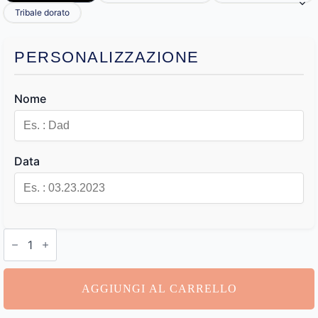
Tribale dorato
PERSONALIZZAZIONE
Nome
Data
Segnalibro
con
Nome
quantità
AGGIUNGI AL CARRELLO