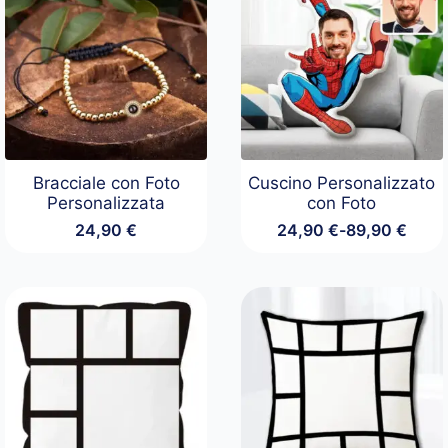
Bracciale con Foto
Cuscino Personalizzato
Personalizzata
con Foto
24,90
€
24,90
€
-
89,90
€
Fascia
di
prezzo:
da
24,90 €
a
89,90 €