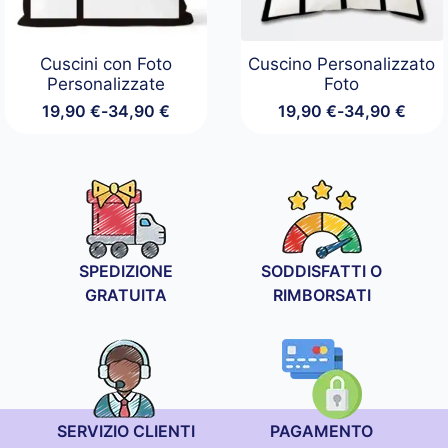
Cuscini con Foto
Cuscino Personalizzato
Personalizzate
Foto
19,90
€
-
34,90
€
19,90
€
-
34,90
€
Fascia
Fascia
di
di
prezzo:
prezzo:
da
da
19,90 €
19,90 €
a
a
34,90 €
34,90 €
SPEDIZIONE
SODDISFATTI O
GRATUITA
RIMBORSATI
SERVIZIO CLIENTI
PAGAMENTO