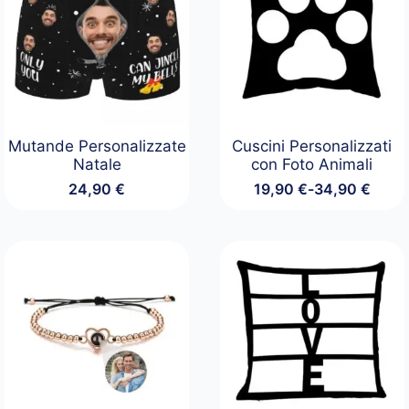
Mutande Personalizzate
Cuscini Personalizzati
Natale
con Foto Animali
24,90
€
19,90
€
-
34,90
€
Fascia
di
prezzo:
da
19,90 €
a
34,90 €