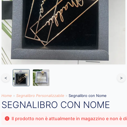
<
>
Home
»
Segnalibro Personalizzabile
»
Segnalibro con Nome
SEGNALIBRO CON NOME
Il prodotto non è attualmente in magazzino e non è di