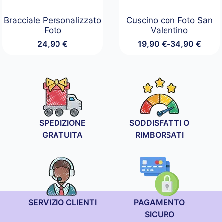
Bracciale Personalizzato
Cuscino con Foto San
Foto
Valentino
24,90
€
19,90
€
-
34,90
€
Fascia
di
prezzo:
da
19,90 €
a
34,90 €
SPEDIZIONE
SODDISFATTI O
GRATUITA
RIMBORSATI
SERVIZIO CLIENTI
PAGAMENTO
SICURO