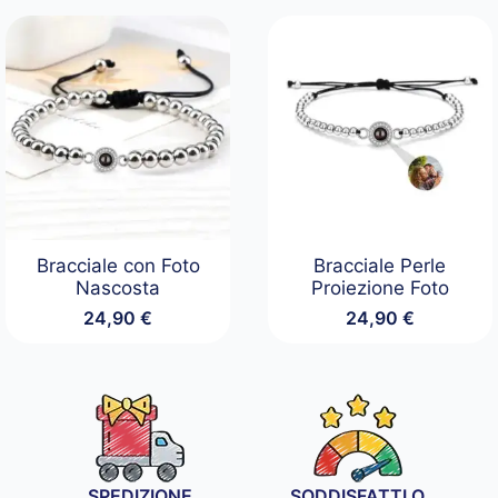
prezzo:
da
24,90 €
a
89,90 €
Bracciale con Foto
Bracciale Perle
Nascosta
Proiezione Foto
24,90
€
24,90
€
SPEDIZIONE
SODDISFATTI O