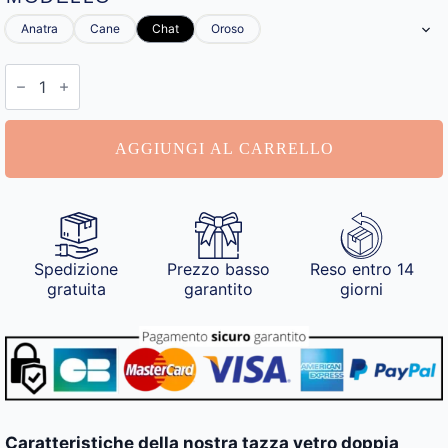
Anatra
Cane
Chat
Oroso
Tazza
Vetro
Doppia
Parete
quantità
AGGIUNGI AL CARRELLO
Spedizione
Prezzo basso
Reso entro 14
gratuita
garantito
giorni
Caratteristiche della nostra tazza vetro doppia