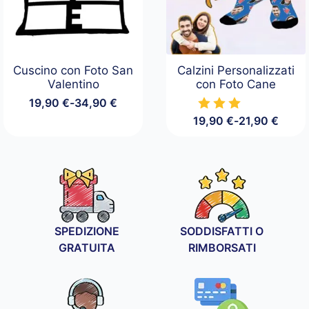
Cuscino con Foto San
Calzini Personalizzati
Valentino
con Foto Cane
19,90
€
-
34,90
€
Fascia
19,90
€
-
21,90
€
di
Fascia
prezzo:
di
da
prezzo:
19,90 €
da
a
19,90 €
34,90 €
a
21,90 €
SPEDIZIONE
SODDISFATTI O
GRATUITA
RIMBORSATI