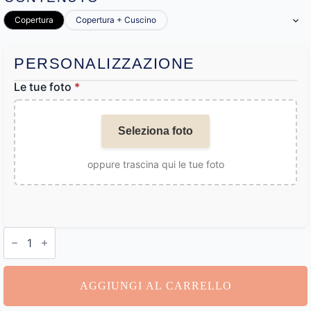
Copertura
Copertura + Cuscino
PERSONALIZZAZIONE
Le tue foto
*
Seleziona foto
oppure trascina qui le tue foto
Cuscino
con
Foto
Personalizzata
quantità
AGGIUNGI AL CARRELLO