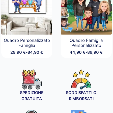
149,90 €
Quadro Personalizzato
Quadro Famiglia
Famiglia
Personalizzato
29,90
€
-
84,90
€
44,90
€
-
89,90
€
Fascia
Fascia
di
di
prezzo:
prezzo:
da
da
29,90 €
44,90 €
a
a
84,90 €
89,90 €
SPEDIZIONE
SODDISFATTI O
GRATUITA
RIMBORSATI