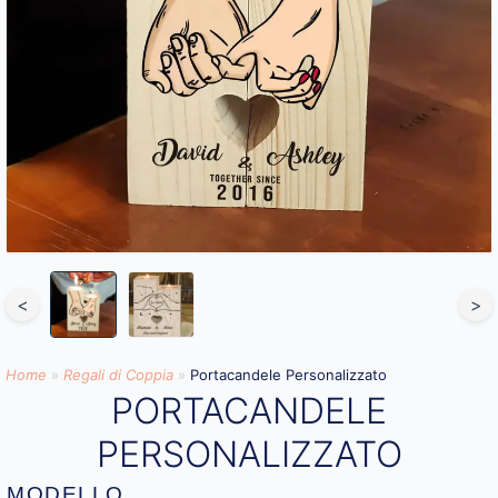
<
>
Home
»
Regali di Coppia
»
Portacandele Personalizzato
PORTACANDELE
PERSONALIZZATO
MODELLO