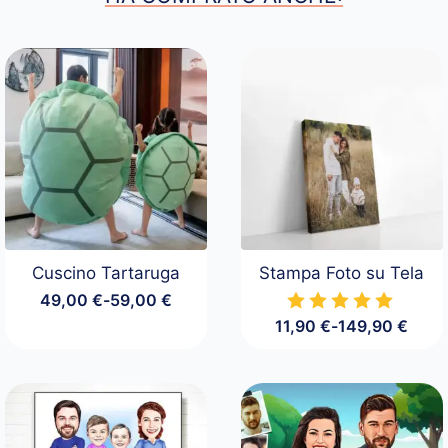
Cuscino Tartaruga
Stampa Foto su Tela
49,00
€
-
59,00
€
Fascia
11,90
€
-
149,90
€
di
Fascia
prezzo:
di
da
prezzo:
49,00 €
da
a
11,90 €
59,00 €
a