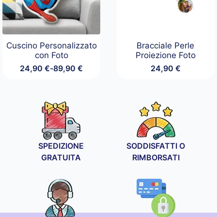
Cuscino Personalizzato
Bracciale Perle
con Foto
Proiezione Foto
24,90
€
-
89,90
€
24,90
€
Fascia
di
prezzo:
da
24,90 €
a
89,90 €
SPEDIZIONE
SODDISFATTI O
GRATUITA
RIMBORSATI