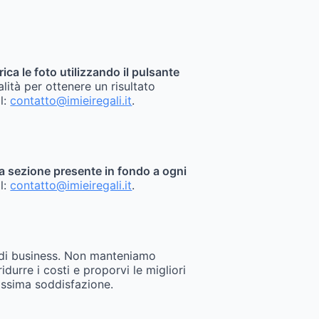
rica le foto utilizzando il pulsante
alità per ottenere un risultato
il:
contatto@imieiregali.it
.
sita sezione presente in fondo a ogni
il:
contatto@imieiregali.it
.
 di business. Non manteniamo
durre i costi e proporvi le migliori
assima soddisfazione.