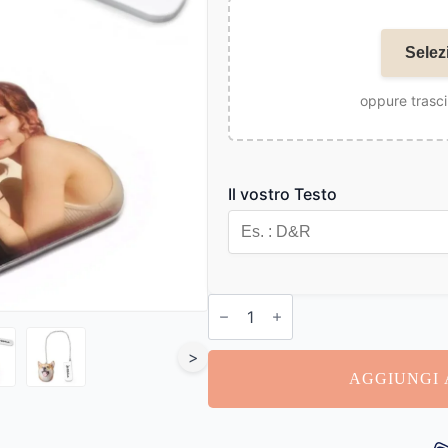
Selez
oppure trasci
Il vostro Testo
Segnalibro
con
Foto
Personalizzate
>
quantità
AGGIUNGI 