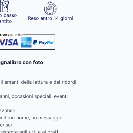
o basso
Reso entro 14 giorni
antito
egnalibro con foto
i amanti della lettura e dei ricordi
ni, occasioni speciali, eventi
izzabile
ci il tuo nome, un messaggio
erisci
istente agli urti e ai graffi