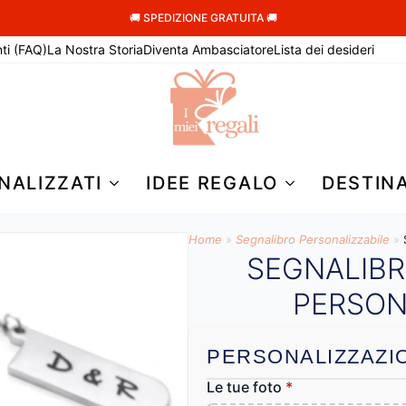
🚚 SPEDIZIONE GRATUITA 🚚
ti (FAQ)
La Nostra Storia
Diventa Ambasciatore
Lista dei desideri
NALIZZATI
IDEE REGALO
DESTIN
Home
»
Segnalibro Personalizzabile
»
SEGNALIB
PERSON
PERSONALIZZAZI
Le tue foto
*