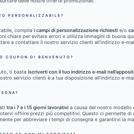
usufruire delle nostre offerte promozionali.
TO PERSONALIZZABILE?
zabile, compila
i campi di personalizzazione richiesti
e/o
ca
zioni chiare per evitare errori e utilizza immagini di buona qu
itare a contattare il nostro servizio clienti all’indirizzo e-ma
IO COUPON DI BENVENUTO?
uto, ti basta
iscriverti con il tuo indirizzo e-mail nell’appo
nostro servizio clienti è a tua disposizione all’indirizzo e-ma
SEGNA?
ati
tra i 7 e i 15 giorni lavorativi
a causa del nostro modello
ervi offrire prezzi più competitivi. Questo ci permette di ri
emente per abbreviare i tempi di consegna e garantirvi la m