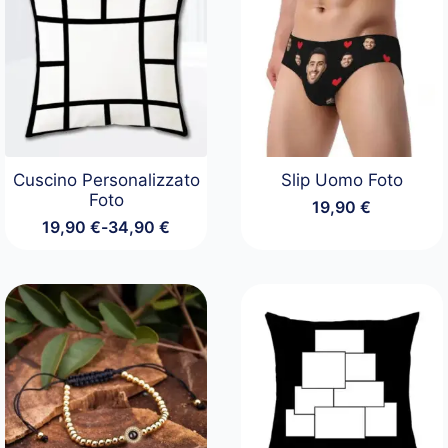
Cuscino Personalizzato
Slip Uomo Foto
Foto
19,90
€
19,90
€
-
34,90
€
Fascia
di
prezzo:
da
19,90 €
a
34,90 €