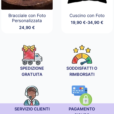
Bracciale con Foto
Cuscino con Foto
Personalizzata
19,90
€
-
34,90
€
Fascia
24,90
€
di
prezzo:
da
19,90 €
a
34,90 €
SPEDIZIONE
SODDISFATTI O
GRATUITA
RIMBORSATI
SERVIZIO CLIENTI
PAGAMENTO