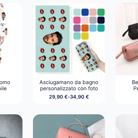
Uomo
Asciugamano da bagno
Be
ile
personalizzato con foto
P
29,90
€
-
34,90
€
Fascia
di
prezzo:
da
29,90 €
a
34,90 €