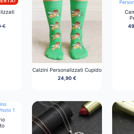
FERTA!
lizzati
Cam
P
0
€
4
o
o
ale
le
 €.
 €.
Calzini Personalizzati Cupido
24,90
€
no
to