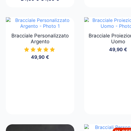
Fascia
di
prezzo:
da
24,90 €
a
34,90 €
Bracciale Personalizzato
Bracciale Proiezi
Argento
Uomo
49,90
€
49,90
€