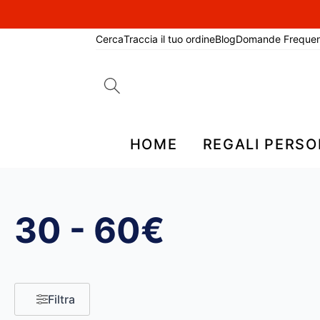
Cerca
Traccia il tuo ordine
Blog
Domande Frequen
Search
for:
HOME
REGALI PERSO
30 - 60€
Filtra