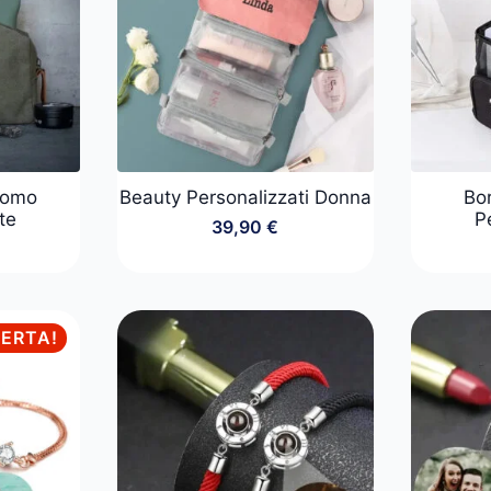
Uomo
Beauty Personalizzati Donna
Bor
te
P
39,90
€
FERTA!