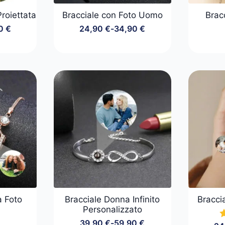
Proiettata
Bracciale con Foto Uomo
Brac
90
€
24,90
€
-
34,90
€
a
Fascia
di
o:
prezzo:
da
 €
24,90 €
a
 €
34,90 €
a Foto
Bracciale Donna Infinito
Bracci
Personalizzato
39,90
€
-
59,90
€