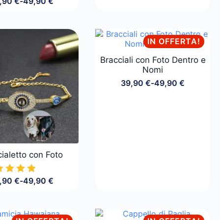
,90
€
-
49,90
€
Fascia
di
prezzo:
da
IN OFFERTA!
24,90 €
a
Bracciali con Foto Dentro e
49,90 €
Nomi
39,90
€
-
49,90
€
Fascia
di
prezzo:
da
39,90 €
a
49,90 €
ialetto con Foto
,90
€
-
49,90
€
Fascia
di
prezzo:
da