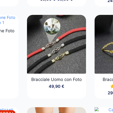
24
Fascia
di
prezzo:
da
39,90 €
a
59,90 €
one Foto
Bracciale Uomo con Foto
Bracc
49,90
€
29