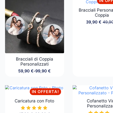
IN OF
Bracciali Persona
Coppia
39,90
€
49,9
Il
Il
prezz
prezz
origin
attua
era:
è:
49,90
39,90
Bracciali di Coppia
Personalizzati
59,90
€
-
99,90
€
Fascia
di
prezzo:
da
IN OFFERTA!
59,90 €
a
Caricatura con Foto
Cofanetto Vi
99,90 €
Personalizza