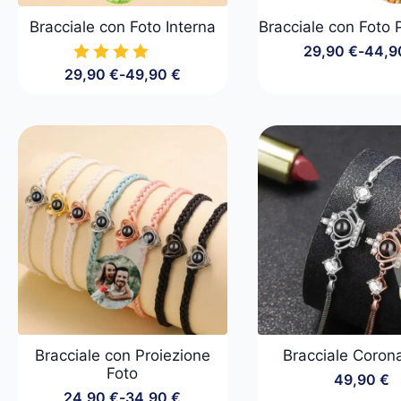
Bracciale con Foto Interna
Bracciale con Foto 
29,90
€
-
44,
Fasci
29,90
€
-
49,90
€
di
Fascia
prezz
di
da
prezzo:
29,90
da
a
29,90 €
44,90
a
49,90 €
Bracciale con Proiezione
Bracciale Coron
Foto
49,90
€
24,90
€
-
34,90
€