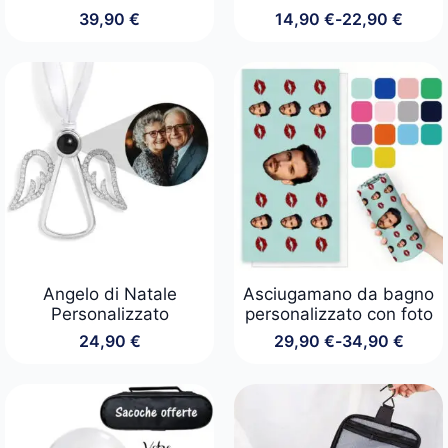
39,90
€
14,90
€
-
22,90
€
Fascia
di
prezzo:
da
14,90 €
a
22,90 €
Angelo di Natale
Asciugamano da bagno
Personalizzato
personalizzato con foto
24,90
€
29,90
€
-
34,90
€
Fascia
di
prezzo:
da
29,90 €
a