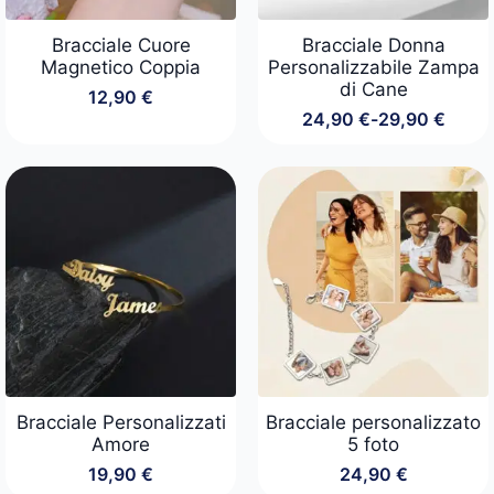
Bracciale Cuore
Bracciale Donna
Magnetico Coppia
Personalizzabile Zampa
di Cane
12,90
€
24,90
€
-
29,90
€
Fascia
di
prezzo:
da
24,90 €
a
29,90 €
Bracciale Personalizzati
Bracciale personalizzato
Amore
5 foto
19,90
€
24,90
€