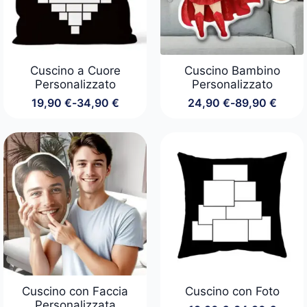
Cuscino a Cuore
Cuscino Bambino
Personalizzato
Personalizzato
19,90
€
-
34,90
€
24,90
€
-
89,90
€
Fascia
Fascia
di
di
prezzo:
prezzo:
da
da
19,90 €
24,90 €
a
a
34,90 €
89,90 €
Cuscino con Faccia
Cuscino con Foto
Personalizzata