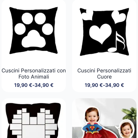
prezzo:
prezzo:
da
da
24,90 €
19,90 €
a
a
29,90 €
34,90 €
Cuscini Personalizzati con
Cuscini Personalizzati
Foto Animali
Cuore
19,90
€
-
34,90
€
19,90
€
-
34,90
€
Fascia
Fascia
di
di
prezzo:
prezzo:
da
da
19,90 €
19,90 €
a
a
34,90 €
34,90 €