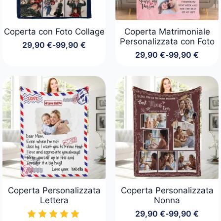
Coperta con Foto Collage
Coperta Matrimoniale
Personalizzata con Foto
29,90
€
-
99,90
€
Fascia
29,90
€
-
99,90
€
di
Fascia
prezzo:
di
da
prezzo:
29,90 €
da
a
29,90 €
99,90 €
a
99,90 €
Coperta Personalizzata
Coperta Personalizzata
Lettera
Nonna
29,90
€
-
99,90
€
Fascia