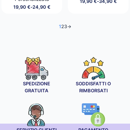
19,90
€
-
34,90
€
Fascia
19,90
€
-
24,90
€
di
Fascia
prezzo:
di
da
prezzo:
19,90 €
da
1
2
3
→
a
19,90 €
34,90 €
a
24,90 €
SPEDIZIONE
SODDISFATTI O
GRATUITA
RIMBORSATI
SERVIZIO CLIENTI
PAGAMENTO