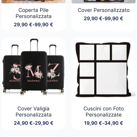
Coperta Pile
Cover Personalizzato
Personalizzata
29,90
€
-
99,90
€
Fascia
29,90
€
-
99,90
€
di
Fascia
prezzo:
di
da
prezzo:
29,90 €
da
a
29,90 €
99,90 €
a
99,90 €
Cover Valigia
Cuscini con Foto
Personalizzata
Personalizzate
24,90
€
-
29,90
€
19,90
€
-
34,90
€
Fascia
Fascia
di
di