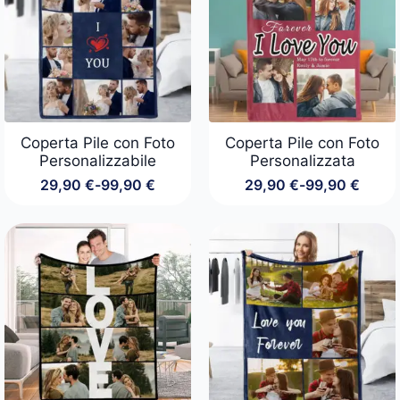
99,90 €
99,90 €
Coperta Pile con Foto
Coperta Pile con Foto
Personalizzabile
Personalizzata
29,90
€
-
99,90
€
29,90
€
-
99,90
€
Fascia
Fascia
di
di
prezzo:
prezzo:
da
da
29,90 €
29,90 €
a
a
99,90 €
99,90 €