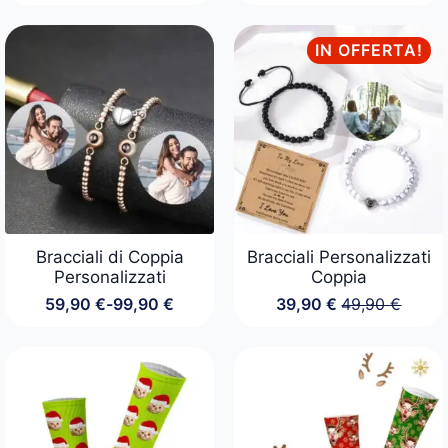
IN OFFERTA!
Bracciali di Coppia
Bracciali Personalizzati
Personalizzati
Coppia
59,90
€
-
99,90
€
39,90
€
49,90
€
Fascia
Il
Il
di
prezzo
prezzo
prezzo:
originale
attuale
da
era:
è:
59,90 €
49,90 €.
39,90 €.
a
99,90 €