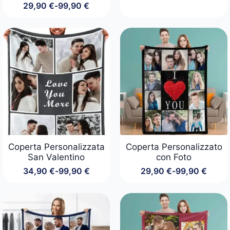
29,90
€
-
99,90
€
di
Fascia
prezzo:
di
da
prezzo:
29,90 €
da
a
29,90 €
99,90 €
a
99,90 €
Coperta Personalizzata
Coperta Personalizzato
San Valentino
con Foto
34,90
€
-
99,90
€
29,90
€
-
99,90
€
Fascia
Fascia
di
di
prezzo:
prezzo:
da
da
34,90 €
29,90 €
a
a