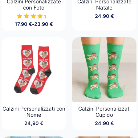
Calzini Personalizzate
Calzini Personalizzate
con Foto
Natale
24,90
€
17,90
€
-
23,90
€
Fascia
di
prezzo:
da
17,90 €
a
23,90 €
Calzini Personalizzati con
Calzini Personalizzati
Nome
Cupido
24,90
€
24,90
€