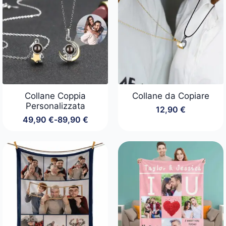
Collane Coppia
Collane da Copiare
Personalizzata
12,90
€
49,90
€
-
89,90
€
Fascia
di
prezzo:
da
49,90 €
a
89,90 €